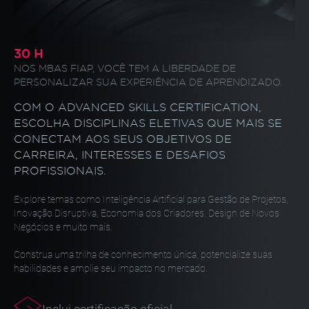
30 H
NOS MBAS FIAP, VOCÊ TEM A LIBERDADE
DE
PERSONALIZAR SUA EXPERIÊNCIA
DE APRENDIZADO.
COM O ADVANCED SKILLS CERTIFICATION,
ESCOLHA
DISCIPLINAS ELETIVAS QUE MAIS SE
CONECTAM AOS SEUS
OBJETIVOS DE
CARREIRA, INTERESSES E DESAFIOS
PROFISSIONAIS.
Explore temas como Inteligência Artificial para Gestão
de Projetos,
Inovação Disruptiva, Economia dos Criadores,
Design de Novos
Negócios e muito mais.
Construa uma trilha de conhecimento única, potencialize
suas
habilidades e amplie seu impacto no mercado.