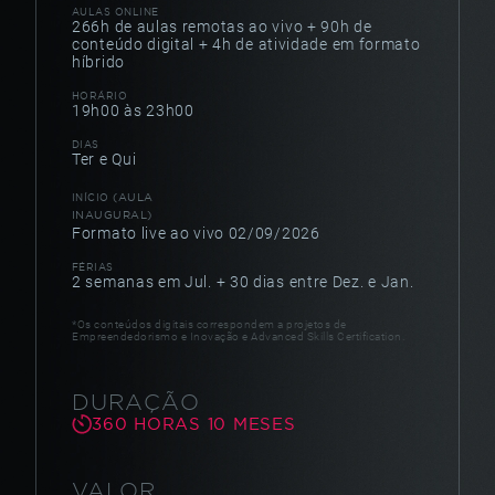
AULAS ONLINE
266h de aulas remotas ao vivo
+ 90h de
conteúdo digital
+ 4h de atividade em formato
híbrido
HORÁRIO
19h00 às 23h00
DIAS
Ter e Qui
(AULA
INÍCIO
INAUGURAL)
Formato live ao vivo 02/09/2026
FÉRIAS
2 semanas em Jul. + 30 dias entre Dez. e Jan.
*Os conteúdos digitais correspondem a projetos de
Empreendedorismo e Inovação e Advanced Skills Certification.
DURAÇÃO
360
HORAS
10
MESES
VALOR