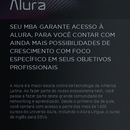
SEU MBA GARANTE ACESSO À
ALURA,
PARA VOCÊ CONTAR COM
AINDA MAIS POSSIBILIDADES
DE
CRESCIMENTO COM FOCO
ESPECÍFICO
EM SEUS OBJETIVOS
PROFISSIONAIS
A Alura é a maior escola online de tecnologia da America
Latina.
Ao fazer parte do nosso ecossistema tech, você
passa a fazer parte
desta grande comunidade de
networking e aprendizado.
Desde o primeiro dia de aula,
você contará com acesso a parte
dos mais de 1400
cursos do universo Alura, incluindo o Alura Língua,
o curso
de inglês para DEVs.