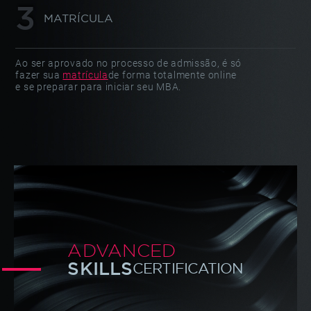
MATRÍCULA
Ao ser aprovado no processo de admissão, é só
fazer sua
matrícula
de forma totalmente online
e se preparar para iniciar seu MBA.
ADVANCED
SKILLS
CERTIFICATION