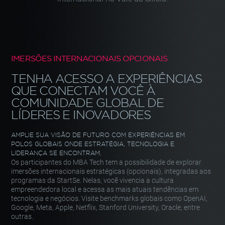
IMERSÕES INTERNACIONAIS OPCIONAIS
TENHA ACESSO A EXPERIÊNCIAS
QUE CONECTAM VOCÊ À
COMUNIDADE
GLOBAL DE
LÍDERES E INOVADORES
AMPLIE SUA VISÃO DE FUTURO COM EXPERIÊNCIAS EM
POLOS GLOBAIS ONDE ESTRATÉGIA, TECNOLOGIA
E
LIDERANÇA SE ENCONTRAM.
Os participantes do
MBA Tech
tem a possibilidade de explorar
imersões
internacionais estratégicas (opcionais), integradas aos
programas da
StartSe. Nelas, você vivencia a cultura
empreendedora local e acessa as
mais atuais tendências em
tecnologia e negócios. Visite benchmarks
globais como OpenAI,
Google, Meta, Apple, Netflix, Stanford University,
Oracle, entre
outras.