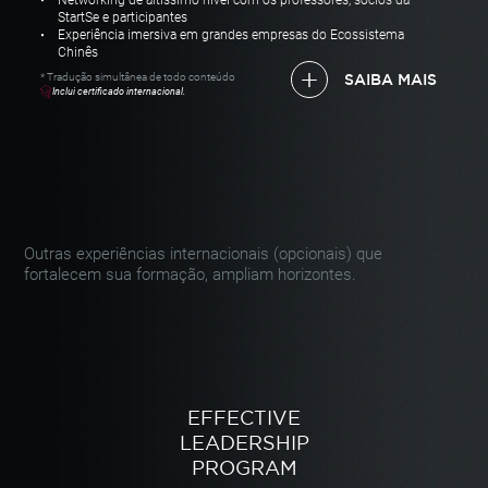
Networking de altíssimo nível com os professores, sócios da
StartSe e participantes
Experiência imersiva em grandes empresas do Ecossistema
Chinês
* Tradução simultânea de todo conteúdo
SAIBA MAIS
Inclui certificado internacional.
Outras experiências internacionais (opcionais)
que
fortalecem sua formação, ampliam horizontes.
EFFECTIVE
LEADERSHIP
PROGRAM