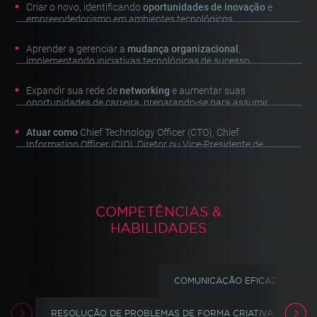
Criar o novo, identificando
oportunidades de inovação
e
empreendedorismo em ambientes tecnológicos.
Aprender a gerenciar a
mudança organizacional
,
implementando iniciativas tecnológicas de sucesso.
Expandir sua rede de
networking
e aumentar suas
oportunidades de carreira, preparando-se para assumir
cargos de liderança e promover a
transformação digital
das
empresas.
Atuar como
Chief Technology Officer (CTO), Chief
Information Officer (CIO), Diretor ou Vice-Presidente de
Tecnologia ou Diretor ou Vice-Presidente de Inovação
COMPETÊNCIAS &
HABILIDADES
COMUNICAÇÃO EFICAZ
L
RESOLUÇÃO DE PROBLEMAS DE FORMA CRIATIVA
GE