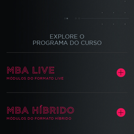
EXPLORE O
PROGRAMA DO CURSO
MBA LIVE
MÓDULOS DO FORMATO LIVE
MÓDULO
1.
TECHNOLOGY LEADERSHIP JOURNEY
MBA HÍBRIDO
70
H/A
MÓDULOS DO FORMATO HÍBRIDO
Workshop - Abertura
MÓDULO
2.
Welcome Class
TECNOLOGIA E GERAÇÃO DE VALOR