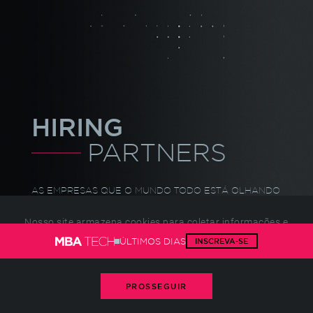
HIRING
PARTNERS
AS EMPRESAS QUE O MUNDO TODO ESTÁ
OLHANDO
OLHAM TODOS OS DIAS PARA A
FIAP.
VEJA QUEM
BUSCA E CONTRATA
ALUNOS DOS NOSSOS MBAS.
Nosso site armazena cookies para coletar informações e
melhorar sua experiência.
Gerencie seus cookies
ou
ÚLTIMOS DIAS
INSCREVA-SE
consulte nossa política
PROSSEGUIR