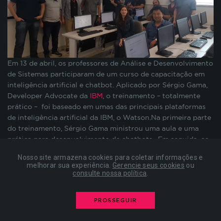
preenchimento de formulários, contagem de
visitas para a medição de performance de
páginas, entre outros. Todos armazenados sem a
possibilidade de identificação pessoal. Ao
configurar seu navegador para bloquear esses
cookies, algumas partes do site podem não
Em 13 de abril, os professores de Análise e Desenvolvimento
funcionar.
de Sistemas participaram de um curso de capacitação em
inteligência artificial e chatbot. Aplicado por Sérgio Gama,
Developer Advocate da
IBM
, o treinamento – totalmente
COOKIES DE PUBLICIDADE
prático – foi baseado em umas das principais plataformas
de inteligência artificial da IBM, o Watson.Na primeira parte
do treinamento, Sérgio Gama ministrou uma aula e uma
Estes cookies são estabelecidos por nossos
prática para desenvolvimento de chatbots. Em seguida, os
parceiros de publicidade e podem ser usados para
pesquisadores em Engenharia de Software da IBM, Júlio
compor um perfil sobre seus interesses e, a partir
Nosso site armazena cookies para coletar informações e
Nogima e Marcelo Grave, falaram sobre testes e acurácia em
disso, mostrar anúncios relevantes para você em
melhorar sua experiência.
Gerencie seus cookies
ou
robôs.Segundo Allen Oberleitner, coordenador do curso de
consulte nossa política
.
outros sites. As informações armazenadas são
Análise e Desenvolvimento de Sistemas, o treinamento será
baseadas na identificação exclusiva do seu
muito útil aos professores. “Eles já começaram a ter ideia do
navegador e dispositivo de internet, sem
PROSSEGUIR
que pedir para os alunos em futuros projetos e poderão
armazenar diretamente informações pessoais. Ao
auxiliá-los durante o desafio proposto pela IBM aos
configurar seu navegador para bloquear esses