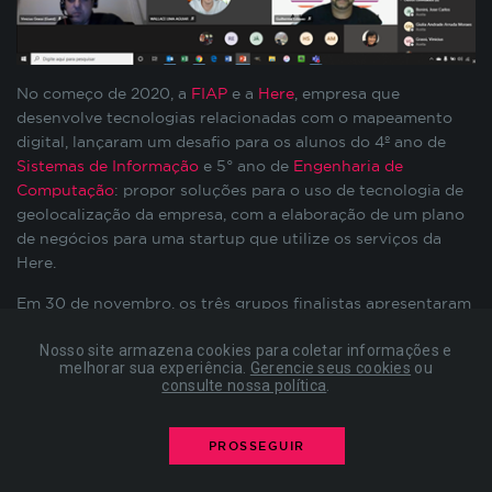
preenchimento de formulários, contagem de
visitas para a medição de performance de
páginas, entre outros. Todos armazenados sem a
possibilidade de identificação pessoal. Ao
No começo de 2020, a
FIAP
e a
Here
, empresa que
configurar seu navegador para bloquear esses
desenvolve tecnologias relacionadas com o mapeamento
cookies, algumas partes do site podem não
digital, lançaram um desafio para os alunos do 4º ano de
funcionar.
Sistemas de Informação
e 5° ano de
Engenharia de
Computação
: propor soluções para o uso de tecnologia de
geolocalização da empresa, com a elaboração de um plano
COOKIES DE PUBLICIDADE
de negócios para uma startup que utilize os serviços da
Here.
Estes cookies são estabelecidos por nossos
Em 30 de novembro, os três grupos finalistas apresentaram
parceiros de publicidade e podem ser usados para
seus projetos para os representantes da Here, Melanie
compor um perfil sobre seus interesses e, a partir
Nosso site armazena cookies para coletar informações e
Ribeiro e Vinícius Grassi. Da FIAP, estavam presentes:
disso, mostrar anúncios relevantes para você em
melhorar sua experiência.
Gerencie seus cookies
ou
Agesandro Scarpioni, Coordenador de SI, Guilherme
consulte nossa política
.
outros sites. As informações armazenadas são
Estevão, gerente da
FIAP Corporate
, e o professor de
baseadas na identificação exclusiva do seu
Engenharia, Renê Oliveira. No mesmo dia a empresa
navegador e dispositivo de internet, sem
PROSSEGUIR
anunciou o grande vencedor.
armazenar diretamente informações pessoais. Ao
configurar seu navegador para bloquear esses
Confira :