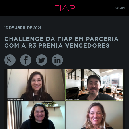
LOGIN
CONFIGURE SEUS COOKIES
ALUNO
13 DE ABRIL DE 2021
PROFESSOR
Pensando em nossos alunos, fazemos o uso de
CHALLENGE DA FIAP EM PARCERIA
cookies para melhorar a experiência de
COM A R3 PREMIA VENCEDORES
navegação em nosso site e otimizar
GRADUAÇÃO
constantemente os nossos serviços. Os cookies
MBA
s
TECH
armazenam temporariamente algumas
informações básicas da sua interação com as
GLOBAL MBA
s
nossas páginas.
PÓS TECH
COOKIES INDISPENSÁVEIS
FIAP ON
FIAP EMPRESAS
Estes cookies não podem ser desativados pois
são necessários para que o site funcione
FIAP
corretamente ou para melhorar o desempenho
funcionalidades diversas. Eles estão relacionados
ALUN
com a realização de login no Portal do Aluno, o