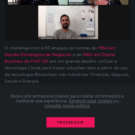
preenchimento de formulários, contagem de
visitas para a medição de performance de
páginas, entre outros. Todos armazenados sem a
possibilidade de identificação pessoal. Ao
configurar seu navegador para bloquear esses
cookies, algumas partes do site podem não
funcionar.
O
c
hallenge
com a R3 engajou as turmas d
o
MBA em
Gestão Estratégica de Negócios
e do
MBA em Digital
Business da FIAP ON
em um grande desafio: utilizar a
COOKIES DE PUBLICIDADE
tecnologia Corda para trazer soluções reais a partir do uso
da tecnologia
Blockchain
nas indústrias: Finanças, Seguros,
Saúde e Energia.
Estes cookies são estabelecidos por nossos
parceiros de publicidade e podem ser usados para
A R3 é uma empresa de software de blockchain corporativo
compor um perfil sobre seus interesses e, a partir
Nosso site armazena cookies para coletar informações e
que conta com um ecossistema global de mais de 350
disso, mostrar anúncios relevantes para você em
melhorar sua experiência.
Gerencie seus cookies
ou
participantes de diversos segmentos dos setores público e
consulte nossa política
.
outros sites. As informações armazenadas são
privado. Este ecossistema vem desenvolvendo o Corda,
baseadas na identificação exclusiva do seu
plataforma open-source de blockchain, e o Corda
navegador e dispositivo de internet, sem
PROSSEGUIR
Enterprise, uma versão comercial do Corda para uso
armazenar diretamente informações pessoais. Ao
configurar seu navegador para bloquear esses
corporativo. Com mais de 300 profissionais em 14 países, o