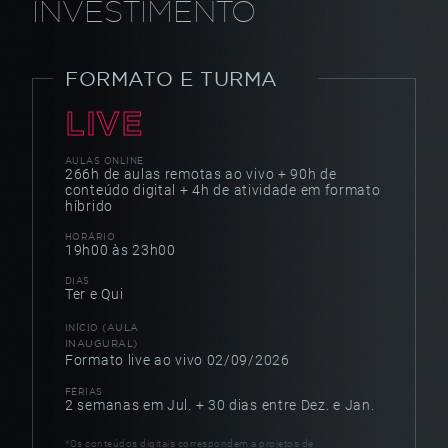
INVESTIMENTO
FORMATO E TURMA
LIVE
AULAS ONLINE
266h de aulas remotas ao vivo
+ 90h de
conteúdo digital
+ 4h de atividade em formato
híbrido
HORÁRIO
19h00 às 23h00
DIAS
Ter e Qui
(AULA
INÍCIO
INAUGURAL)
Formato live ao vivo 02/09/2026
FÉRIAS
2 semanas em Jul. + 30 dias entre Dez. e Jan.
*Os conteúdos digitais correspondem a projetos de