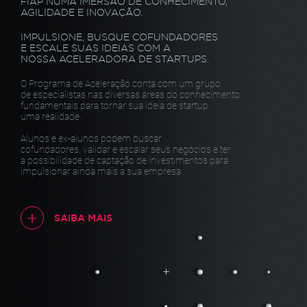
FIAP NUMA IMERSÃO DE CONHECIMENTO,
AGILIDADE E INOVAÇÃO.
IMPULSIONE, BUSQUE COFUNDADORES
E ESCALE SUAS IDEIAS COM A
NOSSA ACELERADORA DE STARTUPS.
O Programa de Aceleração conta com um grupo
de especialistas nas diversas áreas do conhecimento
fundamentais para tornar sua ideia de startup
uma realidade.
Alunos e ex-alunos podem buscar
cofundadores, validar e escalar seus negócios e ter
a possibilidade de captação de investimentos para
impulsionar ainda mais a sua empresa.
SAIBA MAIS