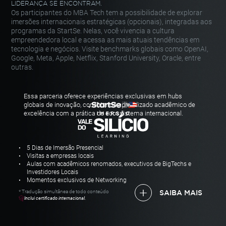
LIDERANÇA SE ENCONTRAM.
Os participantes do
MBA Tech
tem a possibilidade de explorar
imersões
internacionais estratégicas (opcionais), integradas aos
programas da
StartSe. Nelas, você vivencia a cultura
empreendedora local e acessa as
mais atuais tendências em
tecnologia e negócios. Visite benchmarks
globais como OpenAI,
Google, Meta, Apple, Netflix, Stanford University,
Oracle, entre
outras.
Essa parceria oferece experiências exclusivas em hubs
globais de inovação, conectando
aprendizado acadêmico de
excelência com a prática do ecossistema internacional.
5 Dias de Imersão Presencial
Visitas a empresas locais
Aulas com acadêmicos renomados, executivos de BigTechs e
Investidores Locais
Momentos exclusivos de Networking
* Tradução simultânea de todo conteúdo
SAIBA MAIS
Inclui certificado internacional.