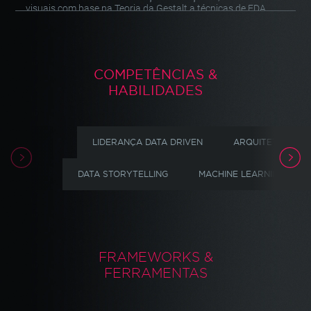
visuais com base na Teoria da Gestalt a técnicas de EDA,
regressão, séries temporais, mineração de dados e Machine
Learning com AutoML.
COMPETÊNCIAS &
HABILIDADES
LIDERANÇA DATA DRIVEN
ARQUITETURA AN
DATA STORYTELLING
MACHINE LEARNING
FRAMEWORKS &
FERRAMENTAS