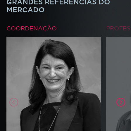
GRANDES REFERÊNCIAS DO
MERCADO
COORDENAÇÃO
PROFE