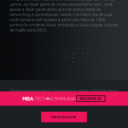
Latina.
Ao fazer parte do nosso ecossistema tech, você
passa a fazer parte
desta grande comunidade de
networking e aprendizado.
Desde o primeiro dia de aula,
você contará com acesso a parte
dos mais de 1400
cursos do universo Alura, incluindo o Alura Língua,
o curso
de inglês para DEVs.
Nosso site armazena cookies para coletar informações e
HIRING
melhorar sua experiência.
Gerencie seus cookies
ou
ÚLTIMOS DIAS
INSCREVA-SE
consulte nossa política
PARTNERS
PROSSEGUIR
AS EMPRESAS QUE O MUNDO TODO ESTÁ
OLHANDO
OLHAM TODOS OS DIAS PARA A
FIAP.
VEJA QUEM