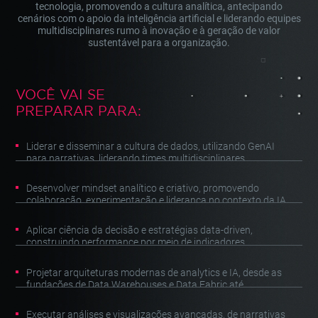
tecnologia, promovendo a cultura analítica, antecipando
cenários com o apoio da inteligência artificial e liderando equipes
multidisciplinares rumo à inovação e à geração de valor
sustentável para a organização.
VOCÊ VAI SE
PREPARAR PARA:
Liderar e disseminar a cultura de dados, utilizando GenAI
para narrativas, liderando times multidisciplinares,
mensurando o ROI de dados e analytics, aplicando FinOps e
arquitetando agentes para decisões autônomas.
Desenvolver mindset analítico e criativo, promovendo
colaboração, experimentação e liderança no contexto da IA,
além de aplicar frameworks de governança de dados.
Aplicar ciência da decisão e estratégias data-driven,
construindo performance por meio de indicadores,
monetização de dados, OKRs, cenários com IA,
hiperpersonalização de experiências com foco no cliente e
Projetar arquiteturas modernas de analytics e IA, desde as
desenvolvimento de produtos.
fundações de Data Warehouses e Data Fabric até
plataformas GenAI, jornadas estratégicas de dados,
modelos em nuvem, LLMs e agentes autônomos.
Executar análises e visualizações avançadas, de narrativas