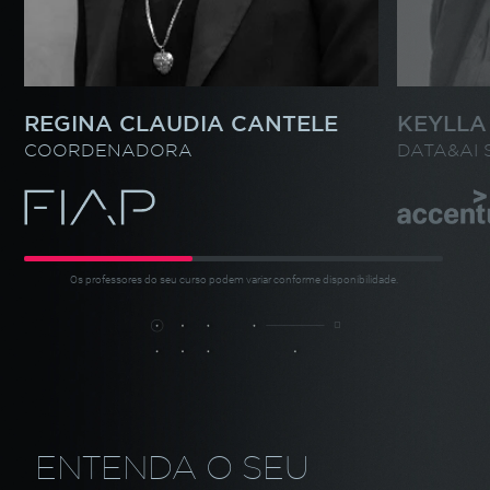
REGINA CLAUDIA CANTELE
KEYLLA
COORDENADORA
DATA&AI 
Os professores do seu curso podem variar conforme disponibilidade.
ENTENDA O SEU