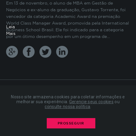
Em 13 de novembro, o aluno de MBA em Gestão de
preenchimento de formulários, contagem de
Negócios e ex-aluno da graduação, Gustavo Torrente, foi
visitas para a medição de performance de
vencedor da categoria Academic Award na premiação
páginas, entre outros. Todos armazenados sem a
World Class Manager Award, promovida pela International
possibilidade de identificação pessoal. Ao
Leia
configurar seu navegador para bloquear esses
Business School Brasil. Ele foi indicado para a categoria
Mais
cookies, algumas partes do site podem não
por um ótimo desempenho em um programa de…
funcionar.
COOKIES DE PUBLICIDADE
Estes cookies são estabelecidos por nossos
parceiros de publicidade e podem ser usados para
compor um perfil sobre seus interesses e, a partir
Nosso site armazena cookies para coletar informações e
disso, mostrar anúncios relevantes para você em
melhorar sua experiência.
Gerencie seus cookies
ou
27 DE NOVEMBRO DE 2015
consulte nossa política
.
outros sites. As informações armazenadas são
PROFESSOR REPRESENTA A FIAP
baseadas na identificação exclusiva do seu
navegador e dispositivo de internet, sem
EM PREMIAÇÃO DA ÁREA DE
PROSSEGUIR
armazenar diretamente informações pessoais. Ao
NEGÓCIOS E EDUCAÇÃO
configurar seu navegador para bloquear esses