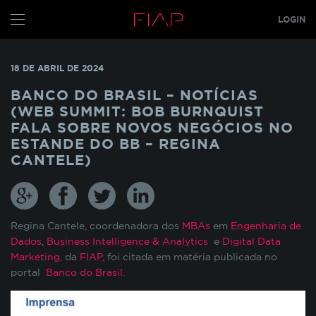
LOGIN
CONFIGURE SEUS COOKIES
ALUNO
18 DE ABRIL DE 2024
PROFESSOR
Pensando em nossos alunos, fazemos o uso de
BANCO DO BRASIL – NOTÍCIAS
cookies para melhorar a experiência de
(WEB SUMMIT: BOB BURNQUIST
navegação em nosso site e otimizar
GRADUAÇÃO
FALA SOBRE NOVOS NEGÓCIOS NO
constantemente os nossos serviços. Os cookies
ESTANDE DO BB – REGINA
MBA
s
TECH
armazenam temporariamente algumas
CANTELE)
informações básicas da sua interação com as
GLOBAL MBA
s
nossas páginas.
PÓS TECH
COOKIES INDISPENSÁVEIS
FIAP ON
Regina Cantele, coordenadora dos
MBAs
em
Engenharia de
Dados
,
Business Intelligence & Analytics
e
Digital Data
FIAP EMPRESAS
Estes cookies não podem ser desativados pois
Marketing,
da
FIAP,
foi citada em matéria publicada no
são necessários para que o site funcione
portal
FIAP
Banco do Brasil.
corretamente ou para melhorar o desempenho
funcionalidades diversas. Eles estão relacionados
ALUN
com a realização de login no Portal do Aluno, o